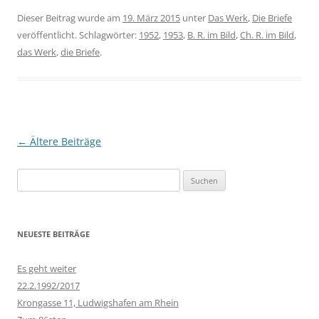
Dieser Beitrag wurde am
19. März 2015
unter
Das Werk
,
Die Briefe
veröffentlicht. Schlagwörter:
1952
,
1953
,
B. R. im Bild
,
Ch. R. im Bild
,
das Werk
,
die Briefe
.
Beitragsnavigation
←
Ältere Beiträge
Suchen
nach:
NEUESTE BEITRÄGE
Es geht weiter
22.2.1992/2017
Krongasse 11, Ludwigshafen am Rhein