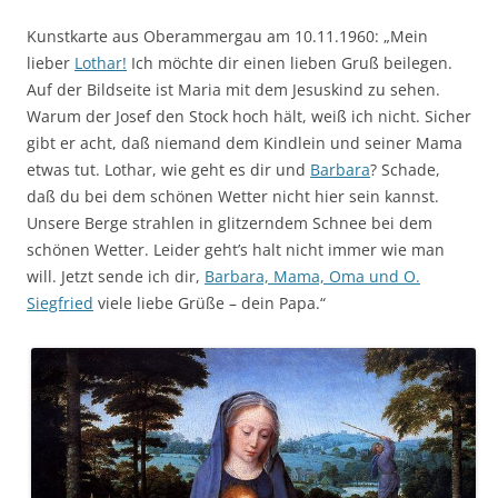
Kunstkarte aus Oberammergau am 10.11.1960: „Mein
lieber
Lothar!
Ich möchte dir einen lieben Gruß beilegen.
Auf der Bildseite ist Maria mit dem Jesuskind zu sehen.
Warum der Josef den Stock hoch hält, weiß ich nicht. Sicher
gibt er acht, daß niemand dem Kindlein und seiner Mama
etwas tut. Lothar, wie geht es dir und
Barbara
? Schade,
daß du bei dem schönen Wetter nicht hier sein kannst.
Unsere Berge strahlen in glitzerndem Schnee bei dem
schönen Wetter. Leider geht’s halt nicht immer wie man
will. Jetzt sende ich dir,
Barbara, Mama, Oma und O.
Siegfried
viele liebe Grüße – dein Papa.“