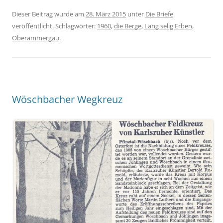
Dieser Beitrag wurde am
28. März 2015
unter
Die Briefe
veröffentlicht. Schlagwörter:
1960
,
die Berge
,
Lang selig Erben
,
Oberammergau
.
Wöschbacher Wegkreuz