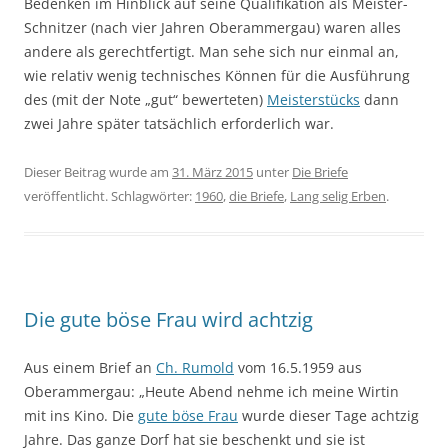
Bedenken im Hinblick auf seine Qualifikation als Meister-
Schnitzer (nach vier Jahren Oberammergau) waren alles
andere als gerechtfertigt. Man sehe sich nur einmal an,
wie relativ wenig technisches Können für die Ausführung
des (mit der Note „gut“ bewerteten)
Meisterstücks
dann
zwei Jahre später tatsächlich erforderlich war.
Dieser Beitrag wurde am
31. März 2015
unter
Die Briefe
veröffentlicht. Schlagwörter:
1960
,
die Briefe
,
Lang selig Erben
.
Die gute böse Frau wird achtzig
Aus einem Brief an
Ch. Rumold
vom 16.5.1959 aus
Oberammergau: „Heute Abend nehme ich meine Wirtin
mit ins Kino. Die
gute böse Frau
wurde dieser Tage achtzig
Jahre. Das ganze Dorf hat sie beschenkt und sie ist