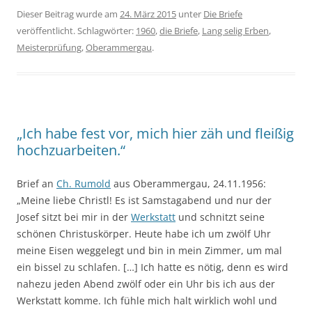
Dieser Beitrag wurde am
24. März 2015
unter
Die Briefe
veröffentlicht. Schlagwörter:
1960
,
die Briefe
,
Lang selig Erben
,
Meisterprüfung
,
Oberammergau
.
„Ich habe fest vor, mich hier zäh und fleißig
hochzuarbeiten.“
Brief an
Ch. Rumold
aus Oberammergau, 24.11.1956:
„Meine liebe Christl! Es ist Samstagabend und nur der
Josef sitzt bei mir in der
Werkstatt
und schnitzt seine
schönen Christuskörper. Heute habe ich um zwölf Uhr
meine Eisen weggelegt und bin in mein Zimmer, um mal
ein bissel zu schlafen. […] Ich hatte es nötig, denn es wird
nahezu jeden Abend zwölf oder ein Uhr bis ich aus der
Werkstatt komme. Ich fühle mich halt wirklich wohl und