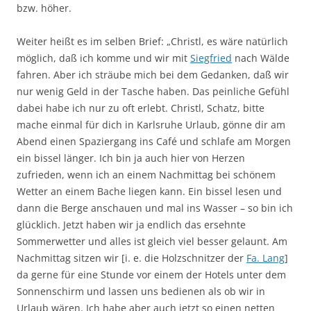
bzw. höher.
Weiter heißt es im selben Brief: „Christl, es wäre natürlich
möglich, daß ich komme und wir mit
Siegfried
nach Wälde
fahren. Aber ich sträube mich bei dem Gedanken, daß wir
nur wenig Geld in der Tasche haben. Das peinliche Gefühl
dabei habe ich nur zu oft erlebt. Christl, Schatz, bitte
mache einmal für dich in Karlsruhe Urlaub, gönne dir am
Abend einen Spaziergang ins Café und schlafe am Morgen
ein bissel länger. Ich bin ja auch hier von Herzen
zufrieden, wenn ich an einem Nachmittag bei schönem
Wetter an einem Bache liegen kann. Ein bissel lesen und
dann die Berge anschauen und mal ins Wasser – so bin ich
glücklich. Jetzt haben wir ja endlich das ersehnte
Sommerwetter und alles ist gleich viel besser gelaunt. Am
Nachmittag sitzen wir [i. e. die Holzschnitzer der
Fa. Lang
]
da gerne für eine Stunde vor einem der Hotels unter dem
Sonnenschirm und lassen uns bedienen als ob wir in
Urlaub wären. Ich habe aber auch jetzt so einen netten