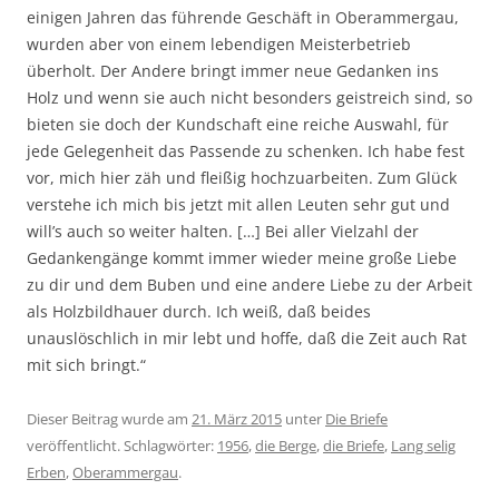
einigen Jahren das führende Geschäft in Oberammergau,
wurden aber von einem lebendigen Meisterbetrieb
überholt. Der Andere bringt immer neue Gedanken ins
Holz und wenn sie auch nicht besonders geistreich sind, so
bieten sie doch der Kundschaft eine reiche Auswahl, für
jede Gelegenheit das Passende zu schenken. Ich habe fest
vor, mich hier zäh und fleißig hochzuarbeiten. Zum Glück
verstehe ich mich bis jetzt mit allen Leuten sehr gut und
will’s auch so weiter halten. […] Bei aller Vielzahl der
Gedankengänge kommt immer wieder meine große Liebe
zu dir und dem Buben und eine andere Liebe zu der Arbeit
als Holzbildhauer durch. Ich weiß, daß beides
unauslöschlich in mir lebt und hoffe, daß die Zeit auch Rat
mit sich bringt.“
Dieser Beitrag wurde am
21. März 2015
unter
Die Briefe
veröffentlicht. Schlagwörter:
1956
,
die Berge
,
die Briefe
,
Lang selig
Erben
,
Oberammergau
.