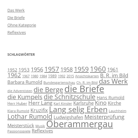
Das Werk
Die Briefe
Ohne Kategorie
Reflexives
SCHLAGWÖRTER
1957
1959
1960
1958
1956
1961
1953
1952
1962
B. R. im Bild
1989
1967
1980
1984
1992
2015
Ansichtskarten
das Werk
Barbara Rumold
Bundesgartenschau
Ch. R. im Bild
die Briefe
die Berge
die Adventisten
die Schnitzschule
die Kumpels
Hans Rumold
Kino
Herr Lang
Karlsruhe
Kirche
Herr Huber
Karl Kinsler
Lang selig Erben
Kruzifix
Klara Rumold
Lauchheim
Lothar Rumold
Meisterprüfung
Ludwigshafen
Oberammergau
Meisterstück
Musik
Reflexives
Passionsspiele