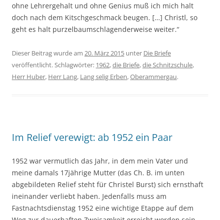
ohne Lehrergehalt und ohne Genius muß ich mich halt
doch nach dem Kitschgeschmack beugen. […] Christl, so
geht es halt purzelbaumschlagenderweise weiter.“
Dieser Beitrag wurde am
20. März 2015
unter
Die Briefe
veröffentlicht. Schlagwörter:
1962
,
die Briefe
,
die Schnitzschule
,
Herr Huber
,
Herr Lang
,
Lang selig Erben
,
Oberammergau
.
Im Relief verewigt: ab 1952 ein Paar
1952 war vermutlich das Jahr, in dem mein Vater und
meine damals 17jährige Mutter (das Ch. B. im unten
abgebildeten Relief steht für Christel Burst) sich ernsthaft
ineinander verliebt haben. Jedenfalls muss am
Fastnachtsdienstag 1952 eine wichtige Etappe auf dem
Weg zur dauerhaften Zweisamkeit erreicht worden sein –