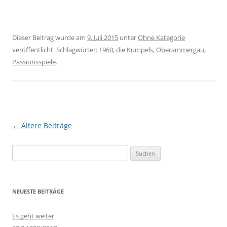
Dieser Beitrag wurde am
9. Juli 2015
unter
Ohne Kategorie
veröffentlicht. Schlagwörter:
1960
,
die Kumpels
,
Oberammergau
,
Passionsspiele
.
Beitragsnavigation
←
Ältere Beiträge
Suchen
nach:
NEUESTE BEITRÄGE
Es geht weiter