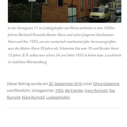
In der Krongasse 11 in Ludwigshafen am Rhein wohnten in den 1950er
Jahren Berthold Rumolds Mutter Klara und seine jüngeren Geschwister
Hans und Ilse. 1953, um ein numerisch markantes Jahr herauszugreifen,
war die Mutter Klara 50 Jahre alt, Schwester Ilse war 10 und Bruder Hans
13 Jahre. B. R. selbst war schon 24 und lebte 1953 in Aalen bzw. Lauchheim
im östlichen Württemberg.
Dieser Beitrag wurde am
30. September 2016
unter
Ohne Kategorie
veröffentlicht. Schlagwörter:
1953
,
die Familie
,
Hans Rumold
,
Ilse
Rumold
,
Klara Rumold
,
Ludwigshafen
.