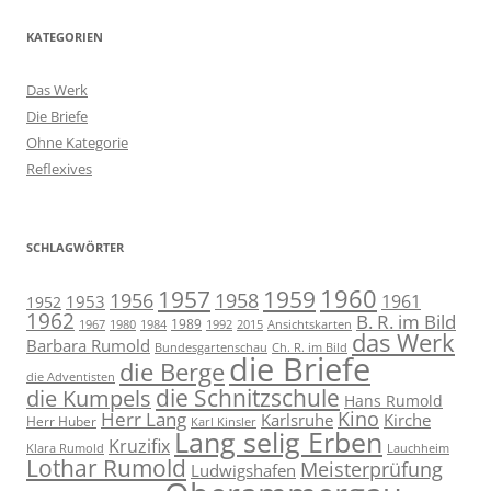
KATEGORIEN
Das Werk
Die Briefe
Ohne Kategorie
Reflexives
SCHLAGWÖRTER
1957
1959
1960
1958
1956
1961
1953
1952
1962
B. R. im Bild
1989
1967
1980
1984
1992
2015
Ansichtskarten
das Werk
Barbara Rumold
Bundesgartenschau
Ch. R. im Bild
die Briefe
die Berge
die Adventisten
die Schnitzschule
die Kumpels
Hans Rumold
Kino
Herr Lang
Karlsruhe
Kirche
Herr Huber
Karl Kinsler
Lang selig Erben
Kruzifix
Klara Rumold
Lauchheim
Lothar Rumold
Meisterprüfung
Ludwigshafen