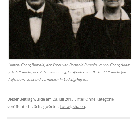
Hinten: Georg Rumold, der Vater von Berthold Rumold, vorne: Georg Adam
Jakob Rumold, der Vater von Georg, Großvater von Berthold Rumold (die
Aufnahme entstand vermutlich in Ludwigshafen).
Dieser Beitrag wurde am
28. Juli 2015
unter
Ohne Kategorie
veröffentlicht. Schlagwörter:
Ludwigshafen
.